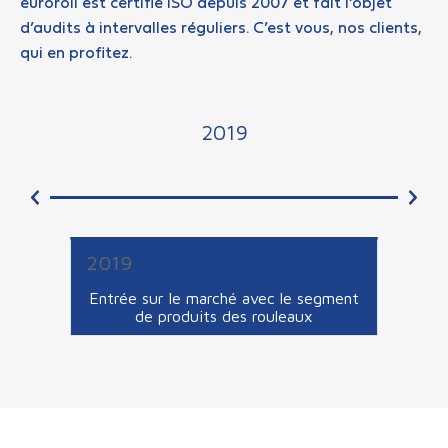
euroroll est certifié ISO depuis 2007 et fait l’objet
d’audits à intervalles réguliers. C’est vous, nos clients,
qui en profitez.
2019
2019
20
de
Entrée sur le marché avec le segment
Auto
rne.
de produits des rouleaux
pro
N