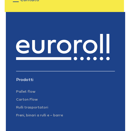
Prodotti
Pallet flow
Carton Flow
Rulli trasportatori
Freni, binari a rulli e – barre