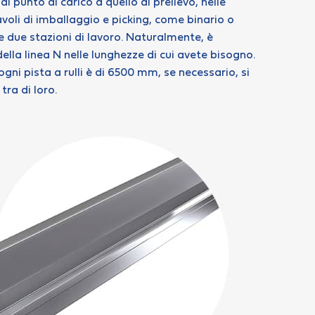
l punto di carico a quello di prelievo, nelle
avoli di imballaggio e picking, come binario o
re due stazioni di lavoro. Naturalmente, è
della linea N nelle lunghezze di cui avete bisogno.
ni pista a rulli è di 6500 mm, se necessario, si
tra di loro.