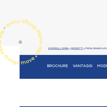
EUROROLL GMBH
»
PRODOTTI
»
FRENI, BINARI A R
BROCHURE
VANTAGGI
MOD