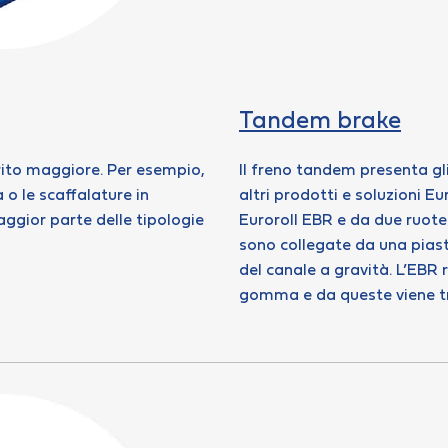
Tandem brake
rito maggiore. Per esempio,
Il freno tandem presenta gli
a o le scaffalature in
altri prodotti e soluzioni E
aggior parte delle tipologie
Euroroll EBR e da due ruote
sono collegate da una piastr
del canale a gravità. L’EBR r
gomma e da queste viene tra